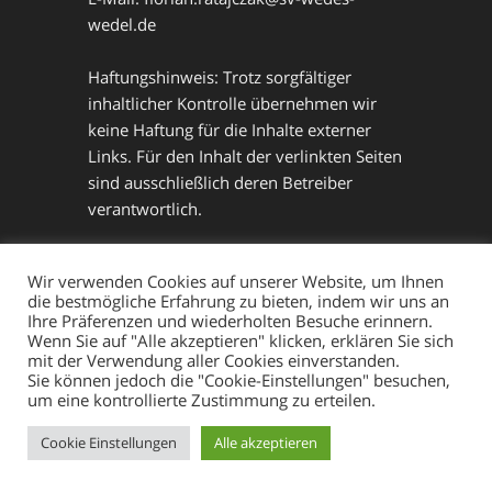
wedel.de
Haftungshinweis: Trotz sorgfältiger
inhaltlicher Kontrolle übernehmen wir
keine Haftung für die Inhalte externer
Links. Für den Inhalt der verlinkten Seiten
sind ausschließlich deren Betreiber
verantwortlich.
Datenschutz
Wir verwenden Cookies auf unserer Website, um Ihnen
die bestmögliche Erfahrung zu bieten, indem wir uns an
Ihre Präferenzen und wiederholten Besuche erinnern.
Wenn Sie auf "Alle akzeptieren" klicken, erklären Sie sich
mit der Verwendung aller Cookies einverstanden.
Instagram
Sie können jedoch die "Cookie-Einstellungen" besuchen,
um eine kontrollierte Zustimmung zu erteilen.
Mit Stolz präsentiert von WordPress
Cookie Einstellungen
Alle akzeptieren