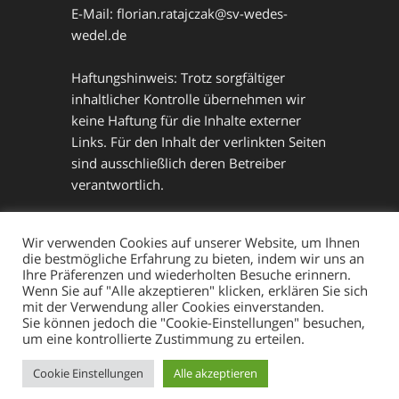
E-Mail: florian.ratajczak@sv-wedes-
wedel.de
Haftungshinweis: Trotz sorgfältiger
inhaltlicher Kontrolle übernehmen wir
keine Haftung für die Inhalte externer
Links. Für den Inhalt der verlinkten Seiten
sind ausschließlich deren Betreiber
verantwortlich.
Datenschutz
Wir verwenden Cookies auf unserer Website, um Ihnen
die bestmögliche Erfahrung zu bieten, indem wir uns an
Ihre Präferenzen und wiederholten Besuche erinnern.
Wenn Sie auf "Alle akzeptieren" klicken, erklären Sie sich
mit der Verwendung aller Cookies einverstanden.
Sie können jedoch die "Cookie-Einstellungen" besuchen,
um eine kontrollierte Zustimmung zu erteilen.
Mit Stolz präsentiert von WordPress
Cookie Einstellungen
Alle akzeptieren