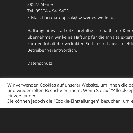
38527 Meine
Tel: 05304 – 9419403
E-Mail: florian.ratajczak@sv-wedes-wedel.de
Haftungshinweis: Trotz sorgfältiger inhaltlicher Kontr
übernehmen wir keine Haftung für die Inhalte extern
Für den Inhalt der verlinkten Seiten sind ausschließl
Betreiber verantwortlich.
Datenschutz
Wir verwenden Cookies auf unserer Website, um Ihnen die be
und wiederholten Besuche erinnern. Wenn Sie auf "Alle akzept
einverstanden.
Sie können jedoch die "Cookie-Einstellungen" besuchen, um e