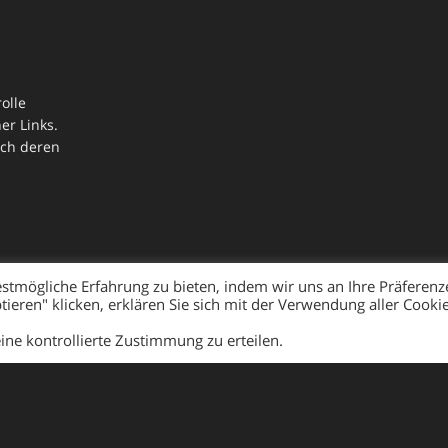
olle
er Links.
ich deren
stmögliche Erfahrung zu bieten, indem wir uns an Ihre Präferenz
ieren" klicken, erklären Sie sich mit der Verwendung aller Cooki
Mit Stolz präsentiert von WordPress
ine kontrollierte Zustimmung zu erteilen.