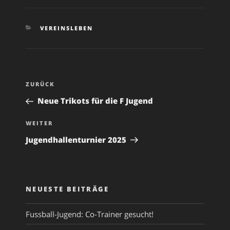
KATEGORIEN
VEREINSLEBEN
Beitragsnavigation
Vorheriger
ZURÜCK
Beitrag
Neue Trikots für die F Jugend
Nächster
WEITER
Beitrag
Jugendhallenturnier 2025
NEUESTE BEITRÄGE
Fussball-Jugend: Co-Trainer gesucht!